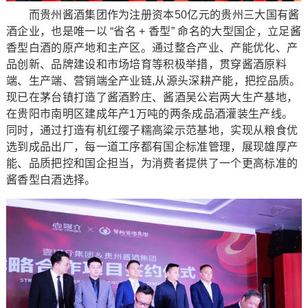
而贵州酱酒集团作为注册资本50亿元的贵州三大国有酱
酒企业，也是唯一以 “省名 + 香型” 命名的大型国企，立足酱
香型白酒的原产地和主产区。通过整合产业、产能优化、产
品创新、品牌建设和市场培育等积极举措，贯穿酱酒原料
端、生产端、营销端全产业链,从源头深耕产能，把控品质。
现已在茅台镇打造了酱酒黔庄、酱酒吴公岩两大生产基地，
在贵阳市南明区建成年产1万吨的两条成品酒灌装生产线。
同时，通过打造有机红缨子糯高粱示范基地，实现从粮食优
选到成品出厂，每一道工序都有国企标准管理，展现雄厚产
能、品质把控和国企担当，为消费者提供了一个更高标准的
酱香型白酒选择。