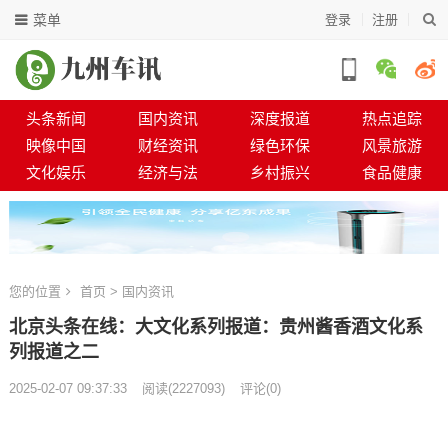
菜单
登录
注册
头条新闻
国内资讯
深度报道
热点追踪
映像中国
财经资讯
绿色环保
风景旅游
文化娱乐
经济与法
乡村振兴
食品健康
您的位置
首页
>
国内资讯
北京头条在线：大文化系列报道：贵州酱香酒文化系
列报道之二
2025-02-07 09:37:33
阅读
(
2227093)
评论(0)