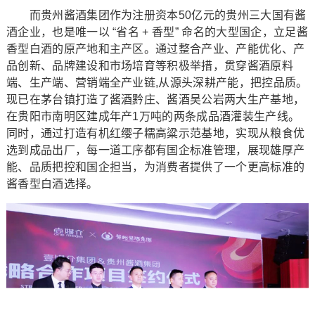
而贵州酱酒集团作为注册资本50亿元的贵州三大国有酱
酒企业，也是唯一以 “省名 + 香型” 命名的大型国企，立足酱
香型白酒的原产地和主产区。通过整合产业、产能优化、产
品创新、品牌建设和市场培育等积极举措，贯穿酱酒原料
端、生产端、营销端全产业链,从源头深耕产能，把控品质。
现已在茅台镇打造了酱酒黔庄、酱酒吴公岩两大生产基地，
在贵阳市南明区建成年产1万吨的两条成品酒灌装生产线。
同时，通过打造有机红缨子糯高粱示范基地，实现从粮食优
选到成品出厂，每一道工序都有国企标准管理，展现雄厚产
能、品质把控和国企担当，为消费者提供了一个更高标准的
酱香型白酒选择。