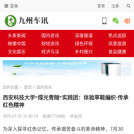
菜单
登录
注册
头条新闻
国内资讯
深度报道
热点追踪
映像中国
财经资讯
绿色环保
风景旅游
文化娱乐
经济与法
乡村振兴
食品健康
您的位置
首页
>
国内资讯
西安科技大学“煤光青随”实践团：体验草鞋编织·传承
红色精神
2025-07-31 15:40:19
阅读
(
772496)
评论(0)
为深入探寻红色记忆，传承艰苦奋斗的革命精神，7月30