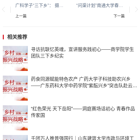
广科学子“三下乡”： 摄街巷烟火，展文旅新颜
“问渠计划”南通大学春芽支教队为乡村教育注入青春力量
上一篇
下一篇
相关推荐
寻访抗联忆英魂，宣讲服务践初心——商学院学生
团队三下乡纪实
药食同源赋能特色农产 广药大学子科技助农兴乡
——广东药科大学中药学院“紫酝兴乡”突击队赴云浮
市天堂镇开展暑期三下乡实践
“红色荣光 天下岳阳”——洞庭赛场话初心 青春作品
传家国
千团万人推普强国行｜山东建筑大学市政与环境工