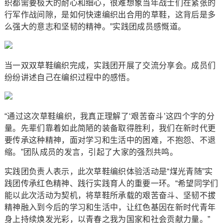
织都需要极大的耐心和细心，很难想象当年战士们在紧张的
行军作战间隙，是如何快速编织出合用的草鞋，这背后是多
么强大的意志和坚韧的精神。”实践团成员感慨道。
当一双双草鞋编织完成，实践团开展了交流分享会。成员们
纷纷讲述自己在编织过程中的感悟。
“通过这次草鞋编织，我真正理解了‘艰苦奋斗’这四个字的分
量。先辈们靠着如此简陋的装备取得胜利，我们在新时代更
要传承这种精神，面对学习和生活中的困难，不抱怨、不退
缩。”团队成员的发言，引起了大家的强烈共鸣。
实践团负责人表示，此次草鞋编织体验活动是“煤光青随”实
践团传承红色精神、践行实践育人的重要一环。“希望同学们
能以此次活动为契机，将草鞋所承载的艰苦奋斗、坚韧不拔
精神融入到今后的学习和生活中，让红色基因在新时代青年
身上持续焕发光彩，以青春之我为国家和社会贡献力量。”