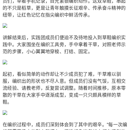
员们，举着手机记录，目光紧锁编织动作。这双草鞋，串起
的不只是稻草，更是让青年触摸长征艰辛、传承奋斗精神的
纽带，让红色记忆在指尖编织中鲜活传承。
讲解结束后，实践团成员们便迫不及待地投入到草鞋编织实
践中。大家围坐在编织工具旁，手中拿着干草，对照老师示
范的步骤，小心翼翼地穿梭、打结、固定。
起初，看似简单的动作却让不少成员犯了难，干草难以驯
服，编织出的形状也不尽人意。但成员们没有气馁，互相交
流经验、请教老师，反复尝试调整。随着时间推移，原本零
散的干草在大家手中逐渐成型，变成一只只颇具模样的草
鞋。
在编织过程中，成员们深刻体会到了其中的艰辛。“每一次编