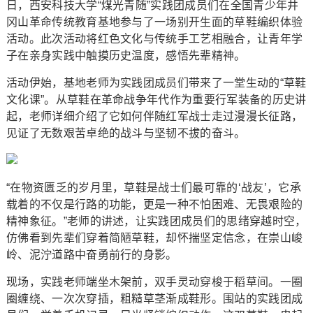
日，西安科技大学“煤光青随”实践团成员们在全国青少年井
冈山革命传统教育基地参与了一场别开生面的草鞋编织体验
活动。此次活动将红色文化与传统手工艺相融合，让青年学
子在亲身实践中触摸历史温度，感悟先辈精神。
活动伊始，基地老师为实践团成员们带来了一堂生动的“草鞋
文化课”。从草鞋在革命战争年代作为重要行军装备的历史讲
起，老师详细介绍了它如何伴随红军战士走过漫漫长征路，
见证了无数艰苦卓绝的战斗与坚韧不拔的奋斗。
“在物资匮乏的岁月里，草鞋是战士们最可靠的‘战友’，它承
载着的不仅是行路的功能，更是一种不怕困难、无畏艰险的
精神象征。”老师的讲述，让实践团成员们的思绪穿越时空，
仿佛看到先辈们穿着简陋草鞋，却怀揣坚定信念，在崇山峻
岭、泥泞道路中奋勇前行的身影。
现场，实践老师端坐木架前，双手灵动穿梭于稻草间。一圈
圈缠绕、一次次穿插，粗糙草茎渐成鞋形。围站的实践团成