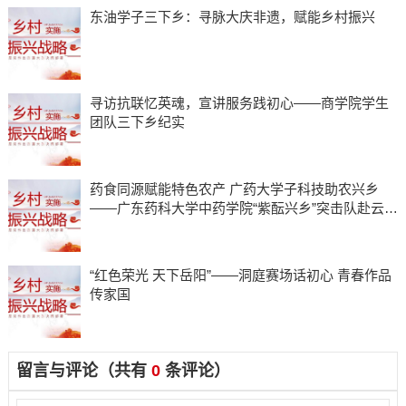
东油学子三下乡：寻脉大庆非遗，赋能乡村振兴
寻访抗联忆英魂，宣讲服务践初心——商学院学生
团队三下乡纪实
药食同源赋能特色农产 广药大学子科技助农兴乡
——广东药科大学中药学院“紫酝兴乡”突击队赴云浮
市天堂镇开展暑期三下乡实践
“红色荣光 天下岳阳”——洞庭赛场话初心 青春作品
传家国
留言与评论（共有
0
条评论）