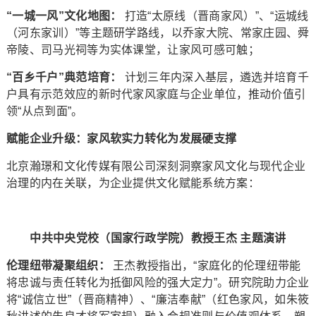
“
一城一风
”
文化地图：
打造“太原线（晋商家风）”、“运城线
（河东家训）”等主题研学路线，以乔家大院、常家庄园、舜
帝陵、司马光祠等为实体课堂，让家风可感可触；
“
百乡千户
”
典范培育：
计划三年内深入基层，遴选并培育千
户具有示范效应的新时代家风家庭与企业单位，推动价值引
领“从点到面”。
赋能企业升级：家风软实力转化为发展硬支撑
北京瀚璟和文化传媒有限公司深刻洞察家风文化与现代企业
治理的内在关联，为企业提供文化赋能系统方案：
中共中央党校（国家行政学院）教授王杰
主题演讲
伦理纽带凝聚组织：
王杰教授指出，“家庭化的伦理纽带能
将忠诚与责任转化为抵御风险的强大定力”。研究院助力企业
将“诚信立世”（晋商精神）、“廉洁奉献”（红色家风，如朱筱