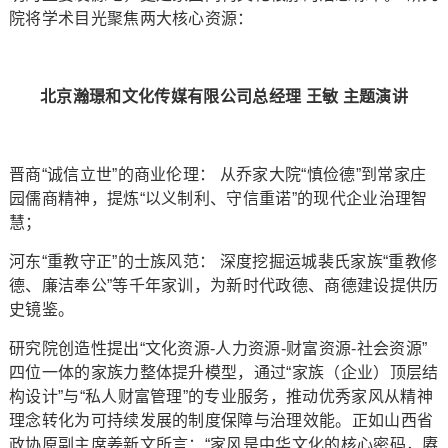
院将学术目光聚焦两大核心资源：
北京瀚璟和文化传媒有限公司总经理
王敏 主题演讲
晋商“诚信立世”的商业伦理： 从乔家大院“慎俭德”到常家庄
园儒商精神，提炼“以义制利、守信重诺”的现代企业治理智
慧；
河东“重教守正”的士族风范： 深度挖掘运城裴氏家族“重教修
德、廉洁奉公”等千年家训，为新时代政德、商德建设提供历
史镜鉴。
研究院创造性提出“文化资源-人力资源-财富资源-社会资源”
四位一体的家族力整体提升模型，通过“家族（企业）顶层结
构设计”与“私人财富管理”的专业服务，推动优秀家风从精神
理念转化为可持续发展的制度保障与治理效能。正如山西省
政协原副主席姜新文所言：“家风是中华文化的核心密码，赓