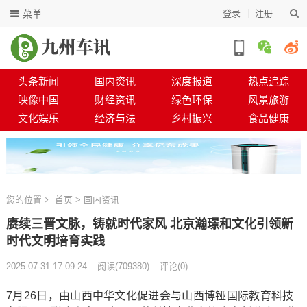
菜单
登录
注册
头条新闻
国内资讯
深度报道
热点追踪
映像中国
财经资讯
绿色环保
风景旅游
文化娱乐
经济与法
乡村振兴
食品健康
您的位置
首页
>
国内资讯
赓续三晋文脉，铸就时代家风 北京瀚璟和文化引领新
时代文明培育实践
2025-07-31 17:09:24
阅读
(
709380)
评论(0)
7月26日，由山西中华文化促进会与山西博铔国际教育科技