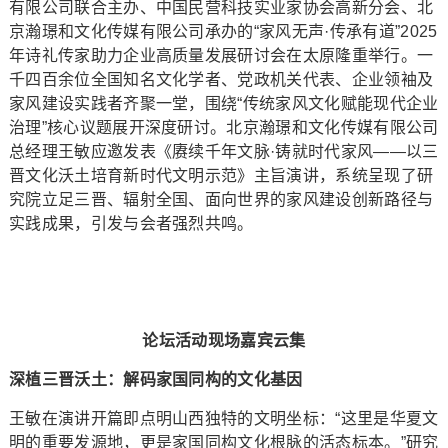
有限公司联合主办、中国民营科技实业家协会高新分会、北
京瀚璟和文化传媒有限公司承办的“家风无声·传承有道”2025
年诗礼传家助力企业高质量发展研讨会在太原隆重举行。一
千四百余位全国知名文化学者、党政机关代表、企业领袖及
家风建设实践者齐聚一堂，围绕“传统家风文化赋能现代企业
治理”核心议题展开深度研讨。北京瀚璟和文化传媒有限公司
总经理王敏应邀发表《赓续千年文脉·铸就时代家风——以三
晋文化沃土培育新时代文明示范》主旨演讲，系统呈现了研
究院立足三晋、辐射全国、面向世界的家风建设创新路径与
实践成果，引发与会者强烈共鸣。
论坛活动现场嘉宾云集
深植三晋沃土：解码家国同构的文化基因
王敏在演讲开篇即点明山西独特的文明坐标：“这里是华夏文
明的重要发源地，更是家国同构文化根脉的活态标本。”研究