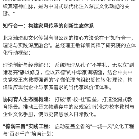
续其精神血脉，是为中国式现代化注入深层文化动能的关
键。”
知行合一：构建家风传承的创新生态体系
北京瀚璟和文化传媒有限公司的核心方法论在于“知行合一，
理论与实践深度融合”。总经理王敏详细阐释了研究院的立体
化行动框架：
理论创新与经典解码： 系统梳理从孔子“不学礼，无以立”到
诸葛亮“静以修身，俭以养德”的中华家训精髓，结合中共中
央党校王杰教授强调的“孝悌伦理向组织韧性转化”理论，构
建适应现代企业与家庭需求的当代家风价值体系。
协同育人生态圈构建：
打破“家-校-社”壁垒，打造浸润式教
育场景。推动三晋文物遗存中的家规家训转化为校本教材与
企业文化手册，使历史智慧融入日常教化。
“
德润三晋
”
实践工程：
启动覆盖全省的“一城一风”文化工程
与“百乡千户”培育计划：