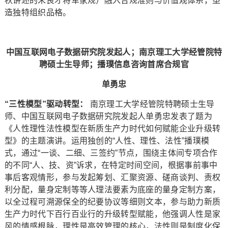
秋讲述的朱良才将军家规）融入合规准则与价值观体系，塑
造独特组织品格。
中国互联网电子数据研究院发起人；南京理工大学经管院特
聘硕士生导师；播璞信息咨询首席合规官
单勇忠
“
三性模型
”
驱动转型：
南京理工大学经管院特聘硕士生导
师、中国互联网电子数据研究院发起人单勇忠发表了题为
《人性理性法性模型在新质生产力时代如何赋能企业升级转
型》的主题演讲。运用独创的“人性、理性、法性”播璞模
式，通过“一谈、二细、三签约”节点，围绕主体间专项合作
的不同“人、技、资”诉求，在特定时间空间，根据事前事中
事后客观情形，参与发起筹划、汇聚资源、磋商谈判、责权
利分配，量身定制等等人理法要素为底座的量身定制方案，
以全过程可溯源保全的纪要协议等细则文本，参与助力新质
生产力时代下百行百业行的升级转型赋能，他强调人性是家
风的情感根脉，理性是高效管理的核心，法性则是制度化保