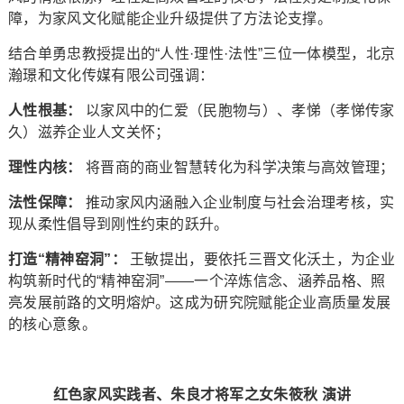
障，为家风文化赋能企业升级提供了方法论支撑。
结合单勇忠教授提出的“人性·理性·法性”三位一体模型，北京
瀚璟和文化传媒有限公司强调：
人性根基：
以家风中的仁爱（民胞物与）、孝悌（孝悌传家
久）滋养企业人文关怀；
理性内核：
将晋商的商业智慧转化为科学决策与高效管理；
法性保障：
推动家风内涵融入企业制度与社会治理考核，实
现从柔性倡导到刚性约束的跃升。
打造
“
精神窑洞
”
：
王敏提出，要依托三晋文化沃土，为企业
构筑新时代的“精神窑洞”——一个淬炼信念、涵养品格、照
亮发展前路的文明熔炉。这成为研究院赋能企业高质量发展
的核心意象。
红色家风实践者、朱良才将军之女朱筱秋
演讲