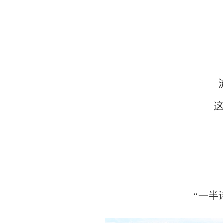
王
流长
这座
“一半诗