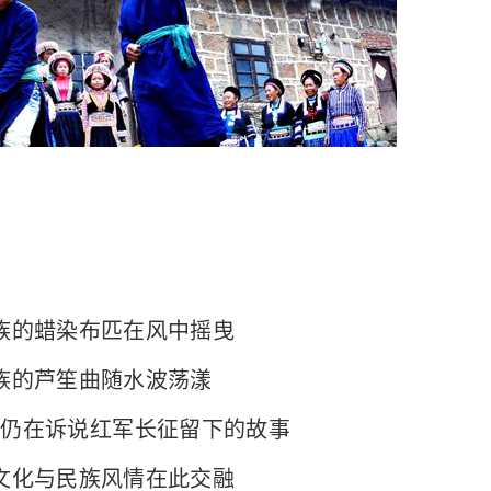
的蜡染布匹在风中摇曳
的芦笙曲随水波荡漾
在诉说红军长征留下的故事
化与民族风情在此交融