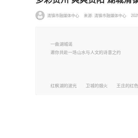
清镇市融媒体中心
来源: 清镇市融媒体中心
202
一曲湖城谣
邀你共赴一场山水与人文的诗意之约
红枫湖的波光 卫城的烟火 王庄的红色记忆 流长