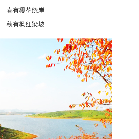
春有樱花绕岸
秋有枫红染坡