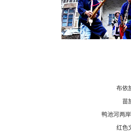
布依族
苗族
鸭池河两岸仍
红色文