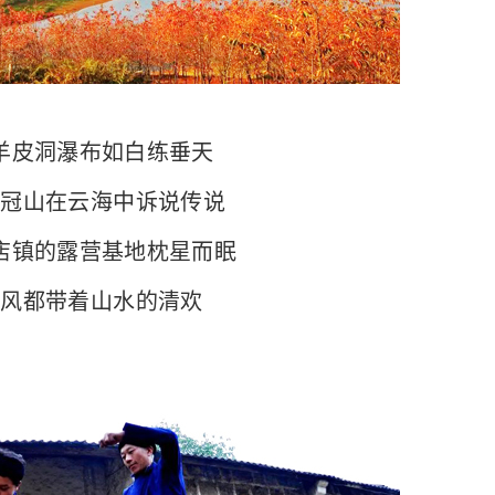
皮洞瀑布如白练垂天
山在云海中诉说传说
镇的露营基地枕星而眠
都带着山水的清欢