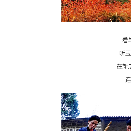
看羊
听玉冠
在新店
连风