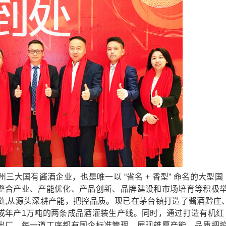
大国有酱酒企业，也是唯一以 “省名 + 香型” 命名的大型国
整合产业、产能优化、产品创新、品牌建设和市场培育等积极
链,从源头深耕产能，把控品质。现已在茅台镇打造了酱酒黔庄
成年产1万吨的两条成品酒灌装生产线。同时，通过打造有机红
出厂，每一道工序都有国企标准管理，展现雄厚产能、品质把