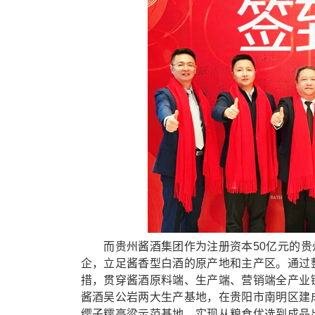
而贵州酱酒集团作为注册资本50亿元的贵州三
企，立足酱香型白酒的原产地和主产区。通过
措，贯穿酱酒原料端、生产端、营销端全产业
酱酒吴公岩两大生产基地，在贵阳市南明区建
缨子糯高粱示范基地，实现从粮食优选到成品