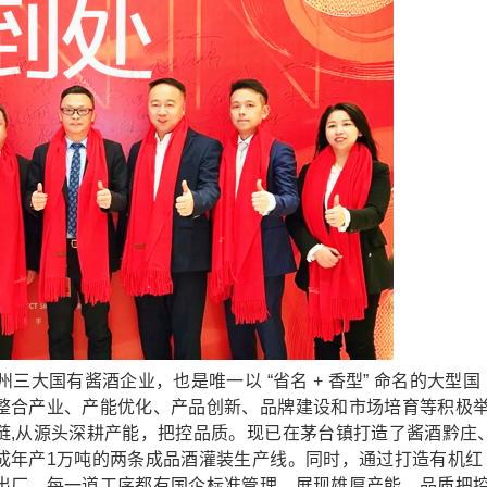
大国有酱酒企业，也是唯一以 “省名 + 香型” 命名的大型国
整合产业、产能优化、产品创新、品牌建设和市场培育等积极
链,从源头深耕产能，把控品质。现已在茅台镇打造了酱酒黔庄
成年产1万吨的两条成品酒灌装生产线。同时，通过打造有机红
出厂，每一道工序都有国企标准管理，展现雄厚产能、品质把