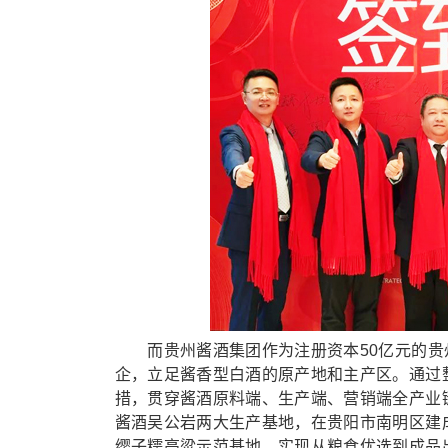
而贵州酱酒集团作为注册资本50亿元的贵州三
企，立足酱香型白酒的原产地和主产区。通过
措，贯穿酱酒原料端、生产端、营销端全产业
酱酒吴公岩两大生产基地，在贵阳市南明区建
缨子糯高粱示范基地，实现从粮食优选到成品