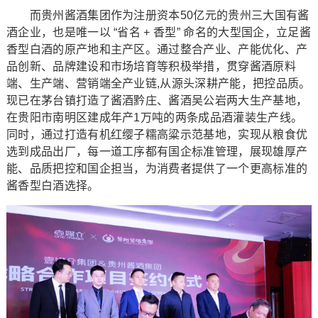
而贵州酱酒集团作为注册资本50亿元的贵州三大国有酱
酒企业，也是唯一以 “省名 + 香型” 命名的大型国企，立足酱
香型白酒的原产地和主产区。通过整合产业、产能优化、产
品创新、品牌建设和市场培育等积极举措，贯穿酱酒原料
端、生产端、营销端全产业链,从源头深耕产能，把控品质。
现已在茅台镇打造了酱酒黔庄、酱酒吴公岩两大生产基地，
在贵阳市南明区建成年产1万吨的两条成品酒灌装生产线。
同时，通过打造有机红缨子糯高粱示范基地，实现从粮食优
选到成品出厂，每一道工序都有国企标准管理，展现雄厚产
能、品质把控和国企担当，为消费者提供了一个更高标准的
酱香型白酒选择。