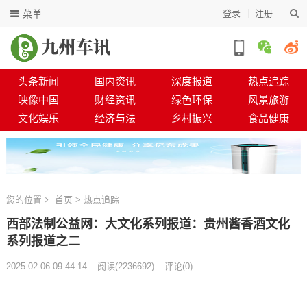
菜单
登录
注册
头条新闻
国内资讯
深度报道
热点追踪
映像中国
财经资讯
绿色环保
风景旅游
文化娱乐
经济与法
乡村振兴
食品健康
您的位置
首页
>
热点追踪
西部法制公益网：大文化系列报道：贵州酱香酒文化
系列报道之二
2025-02-06 09:44:14
阅读
(
2236692)
评论(0)