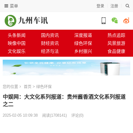
菜单
登录
注册
头条新闻
国内资讯
深度报道
热点追踪
映像中国
财经资讯
绿色环保
风景旅游
文化娱乐
经济与法
乡村振兴
食品健康
您的位置
首页
>
绿色环保
中娱网：大文化系列报道：贵州酱香酒文化系列报道
之二
2025-02-05 10:09:38
阅读
(
1708141)
评论(0)