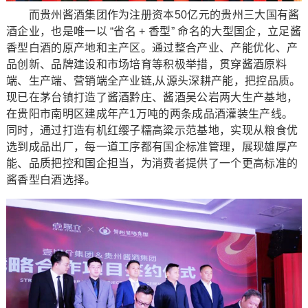
而贵州酱酒集团作为注册资本50亿元的贵州三大国有酱
酒企业，也是唯一以 “省名 + 香型” 命名的大型国企，立足酱
香型白酒的原产地和主产区。通过整合产业、产能优化、产
品创新、品牌建设和市场培育等积极举措，贯穿酱酒原料
端、生产端、营销端全产业链,从源头深耕产能，把控品质。
现已在茅台镇打造了酱酒黔庄、酱酒吴公岩两大生产基地，
在贵阳市南明区建成年产1万吨的两条成品酒灌装生产线。
同时，通过打造有机红缨子糯高粱示范基地，实现从粮食优
选到成品出厂，每一道工序都有国企标准管理，展现雄厚产
能、品质把控和国企担当，为消费者提供了一个更高标准的
酱香型白酒选择。