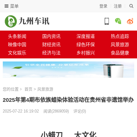
菜单
登录
注册
头条新闻
国内资讯
深度报道
热点追踪
映像中国
财经资讯
绿色环保
风景旅游
文化娱乐
经济与法
乡村振兴
食品健康
您的位置
首页
>
风景旅游
2025年第4期布依族蜡染体验活动在贵州省非遗馆举办
2025-07-22 16:19:02
阅读
(
2869059)
评论(0)
小蜡刀 大文化