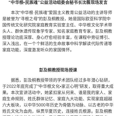
“中华根•民族魂”公益活动组委会秘书长沈薇现场发言
本次“中华根·民族魂”爱国主义教育公益活动的主讲导师
是被誉为“寻根之母”的彭及桐教授，她是国际欧亚科学院中
国传统文化研究院家庭教育实验室主任、中华根文化学术带
头人、群休遗传现象学专家、知名家庭教育专家。彭及桐教
授理论功底深厚、身心疗愈经验丰富，在课程中旁征博引、
深入浅出，在一个个鲜活的生命故事中科学解读代际传递等
家庭功能，深度激发听众的家国情怀。
彭及桐教授现场授课
据悉，彭及桐教授带领的学术团队经过多年潜心钻研，
于2022年底完成了“中华根文化•家正心明”研发，取得重大成
果。本次宣讲活动中，她紧扣家从何来、谁是我的家人、家
庭生命规则、姓氏群体记忆、家庭九大功能、实现家庭超越
六大板块，以中华5000年历史为骨骼为动脉、以古老的中华
姓氏文化为血肉，纵贯华夏历史，连接姓氏根源。彭及桐教