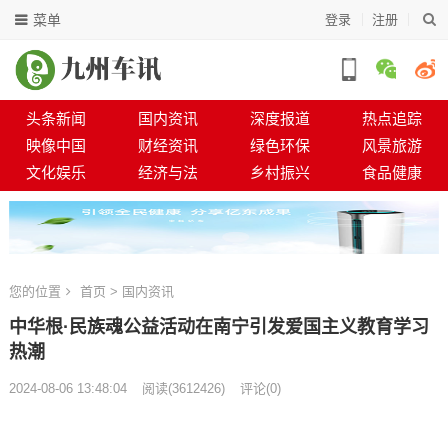
菜单
登录
注册
头条新闻
国内资讯
深度报道
热点追踪
映像中国
财经资讯
绿色环保
风景旅游
文化娱乐
经济与法
乡村振兴
食品健康
您的位置
首页
>
国内资讯
中华根·民族魂公益活动在南宁引发爱国主义教育学习
热潮
2024-08-06 13:48:04
阅读
(
3612426)
评论(0)