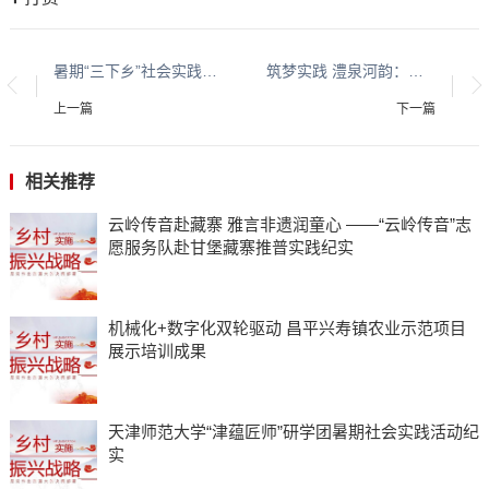
暑期“三下乡”社会实践——金融学院“田野青春队”赴怀远县徐圩乡梨园村开展乡村振兴实践
筑梦实践 澧泉河韵：追寻黄河故事，赓续钢铁精神
上一篇
下一篇
相关推荐
云岭传音赴藏寨 雅言非遗润童心 ——“云岭传音”志
愿服务队赴甘堡藏寨推普实践纪实
机械化+数字化双轮驱动 昌平兴寿镇农业示范项目
展示培训成果
天津师范大学“津蕴匠师”研学团暑期社会实践活动纪
实