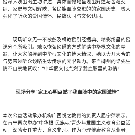
授深入浅出的生动讲述，具体而微地呈现出辉煌与苦难交
织、家史与文明辉映、各民族血脉交融的的家国历史，极大
强化了听众的爱国情怀、民族认同与文化认同。
现场听众无一不被彭及桐教授引经据典、精彩纷呈的授
课分个所吸引。她以恢弘磅礴的方式解读中华根文化的精
髓，让大家触摸到中华根文化的博大精深，她以大开大合的
气势带领听众领略生命传承的无限动力。来自柳州的梁先生
情不自禁地赞叹：“中华根文化点燃了我血脉里的激情!”
现场分享“家正心明点燃了我血脉中的家国激情”
本次公益活动承办机构广西悦之教育的负责人屈宁萍表示，
在南宁再次举办“中华根·民族魂”青少年爱国主义教育公益活
动，深感责任重大，意义非凡。作为心理健康教育从业者，