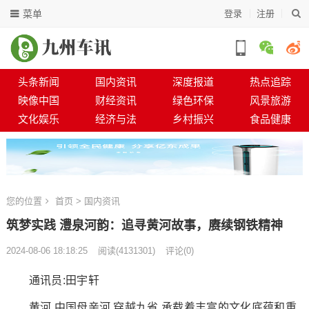
菜单
登录
注册
头条新闻
国内资讯
深度报道
热点追踪
映像中国
财经资讯
绿色环保
风景旅游
文化娱乐
经济与法
乡村振兴
食品健康
您的位置
首页
>
国内资讯
筑梦实践 澧泉河韵：追寻黄河故事，赓续钢铁精神
2024-08-06 18:18:25
阅读
(
4131301)
评论(0)
通讯员:田宇轩
黄河,中国母亲河,穿越九省,承载着丰富的文化底蕴和重