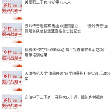
关爱职工子女 守护童心未来
云岭传音赴藏寨 雅言非遗润童心 ——“云岭传音”志
愿服务队赴甘堡藏寨推普实践纪实
机械化+数字化双轮驱动 昌平兴寿镇农业示范项目
展示培训成果
天津师范大学“津蕴匠师”研学团暑期社会实践活动纪
实
东油学子三下乡：寻脉大庆非遗，赋能乡村振兴