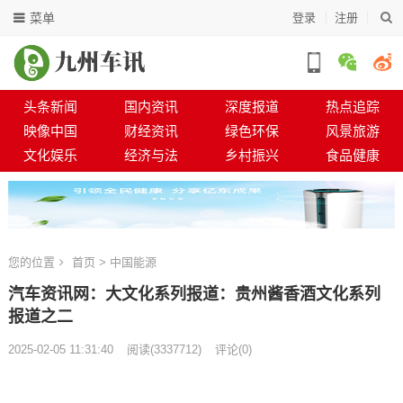
菜单
登录
注册
头条新闻
国内资讯
深度报道
热点追踪
映像中国
财经资讯
绿色环保
风景旅游
文化娱乐
经济与法
乡村振兴
食品健康
您的位置
首页
>
中国能源
汽车资讯网：大文化系列报道：贵州酱香酒文化系列
报道之二
2025-02-05 11:31:40
阅读
(
3337712)
评论(0)