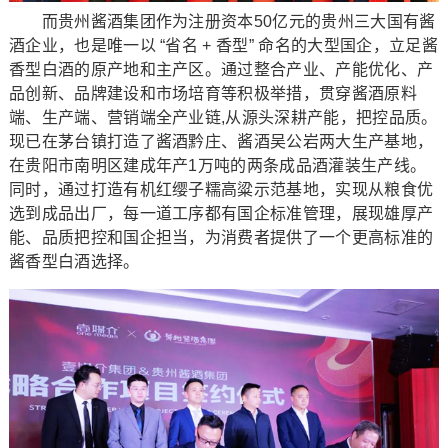
而贵州酱酒集团作为注册资本50亿元的贵州三大国有酱
酒企业，也是唯一以 “省名 + 香型” 命名的大型国企，立足酱
香型白酒的原产地和主产区。通过整合产业、产能优化、产
品创新、品牌建设和市场培育等积极举措，贯穿酱酒原料
端、生产端、营销端全产业链,从源头深耕产能，把控品质。
现已在茅台镇打造了酱酒黔庄、酱酒吴公岩两大生产基地，
在贵阳市南明区建成年产1万吨的两条成品酒灌装生产线。
同时，通过打造有机红缨子糯高粱示范基地，实现从粮食优
选到成品出厂，每一道工序都有国企标准管理，展现雄厚产
能、品质把控和国企担当，为消费者提供了一个更高标准的
酱香型白酒选择。