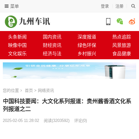
菜单
登录
注册
头条新闻
国内资讯
深度报道
热点追踪
映像中国
财经资讯
绿色环保
风景旅游
文化娱乐
经济与法
乡村振兴
食品健康
您的位置
首页
>
网络资讯
中国科技要闻：大文化系列报道：贵州酱香酒文化系
列报道之二
2025-02-05 11:28:02
阅读
(
3203592)
评论(0)