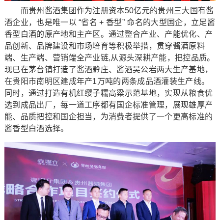
而贵州酱酒集团作为注册资本50亿元的贵州三大国有酱
酒企业，也是唯一以 “省名 + 香型” 命名的大型国企，立足酱
香型白酒的原产地和主产区。通过整合产业、产能优化、产
品创新、品牌建设和市场培育等积极举措，贯穿酱酒原料
端、生产端、营销端全产业链,从源头深耕产能，把控品质。
现已在茅台镇打造了酱酒黔庄、酱酒吴公岩两大生产基地，
在贵阳市南明区建成年产1万吨的两条成品酒灌装生产线。
同时，通过打造有机红缨子糯高粱示范基地，实现从粮食优
选到成品出厂，每一道工序都有国企标准管理，展现雄厚产
能、品质把控和国企担当，为消费者提供了一个更高标准的
酱香型白酒选择。