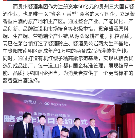
而贵州酱酒集团作为注册资本50亿元的贵州三大国有酱
酒企业，也是唯一以 “省名 + 香型” 命名的大型国企，立足酱
香型白酒的原产地和主产区。通过整合产业、产能优化、产
品创新、品牌建设和市场培育等积极举措，贯穿酱酒原料
端、生产端、营销端全产业链,从源头深耕产能，把控品质。
现已在茅台镇打造了酱酒黔庄、酱酒吴公岩两大生产基地，
在贵阳市南明区建成年产1万吨的两条成品酒灌装生产线。
同时，通过打造有机红缨子糯高粱示范基地，实现从粮食优
选到成品出厂，每一道工序都有国企标准管理，展现雄厚产
能、品质把控和国企担当，为消费者提供了一个更高标准的
酱香型白酒选择。